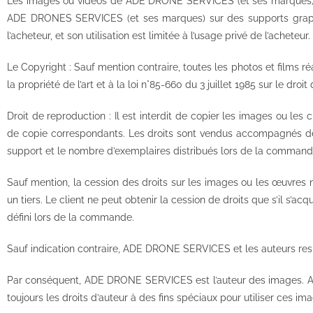
Les images ou vidéos de ADE DRONE SERVICES (et ses marques) son
ADE DRONES SERVICES (et ses marques) sur des supports graphiqu
l’acheteur, et son utilisation est limitée à l’usage privé de l’acheteur.
Le Copyright : Sauf mention contraire, toutes les photos et films 
la propriété de l’art et à la loi n°85-660 du 3 juillet 1985 sur le droit 
Droit de reproduction : Il est interdit de copier les images ou 
de copie correspondants. Les droits sont vendus accompagnés de fi
support et le nombre d’exemplaires distribués lors de la command
Sauf mention, la cession des droits sur les images ou les œuvres 
un tiers. Le client ne peut obtenir la cession de droits que s’il s’a
défini lors de la commande.
Sauf indication contraire, ADE DRONE SERVICES et les auteurs respec
Par conséquent, ADE DRONE SERVICES est l’auteur des images. AD
toujours les droits d’auteur à des fins spéciaux pour utiliser ces im