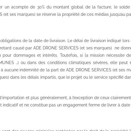
rser un acompte de 30% du montant global de la facture, le sold
et ses marques) se réserve la propriété de ces médias jusqu’au pai
igations de la date de livraison. Le délai de livraison indiqué lo
out retard causé par ADE DRONE SERVICES (et ses marques) ne donner
ion pour dommages et intérêts. Toutefois, si la mission nécessite 
UNES …) ou dans des conditions climatiques sévères, elle peut ê
ndre à aucune indemnité de la part de ADE DRONE SERVICES (et ses mar
s) dans les délais impartis, que le projet ou le service spécifié 
es d’importation et plus généralement, à l’exception de ceux clair
st indicatif et ne constitue pas un engagement ferme de livrer à date 