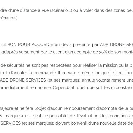
re d’une distance à vue (scénario 1) ou à voler dans des zones peu
énario 2).
ention « BON POUR ACCORD » au devis présenté par ADE DRONE SER
u’après versement par le client d’un acompte de 30% de son montant
 de sécurités ne sont pas respectées pour réaliser la mission ou la 
roit d’annuler la commande. Il en va de même lorsque le lieu, l’he
s. Si ADE DRONE SERVICES (et ses marques) annule volontairement u
diatement remboursé. Cependant, quel que soit les circonstances,
 majeure et ne fera l’objet d’aucun remboursement d’acompte de la
marques) est seul responsable de l’évaluation des conditions 
SERVICES (et ses marques) doivent convenir d’une nouvelle date de r