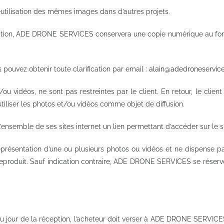
réutilisation des mêmes images dans d’autres projets.
alisation, ADE DRONE SERVICES conservera une copie numérique au fo
us pouvez obtenir toute clarification par email :
alain@adedroneservice
/ou vidéos, ne sont pas restreintes par le client. En retour, le cl
liser les photos et/ou vidéos comme objet de diffusion.
semble de ses sites internet un lien permettant d’accéder sur le sit
entation d’une ou plusieurs photos ou vidéos et ne dispense pas le
reproduit. Sauf indication contraire, ADE DRONE SERVICES se réserve 
 au jour de la réception, l’acheteur doit verser à ADE DRONE SERVICE