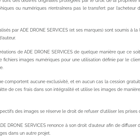
t des œuvres originales protégées par le droit de la propriété int
es ou numériques n’entraînera pas le transfert par l’acheteur de
réalisés par ADE DRONE SERVICES (et ses marques) sont soumis à la lo
d’auteur.
les créations de ADE DRONE SERVICES de quelque manière que ce soit
chiers images numériques pour une utilisation définie par le client,
e.
ne comportent aucune exclusivité, et en aucun cas la cession gratuit
cquitte de ces frais dans son intégralité et utilise les images de maniè
tifs des images se réserve le droit de refuser d’utiliser les prises 
E DRONE SERVICES renonce à son droit d’auteur afin de diffuser da
ages dans un autre projet.