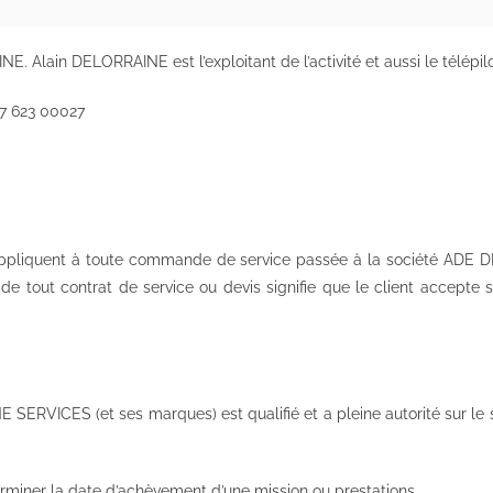
lain DELORRAINE est l’exploitant de l’activité et aussi le télépilo
77 623 00027
’appliquent à toute commande de service passée à la société ADE
 de tout contrat de service ou devis signifie que le client accepte 
 SERVICES (et ses marques) est qualifié et a pleine autorité sur le 
rminer la date d’achèvement d’une mission ou prestations.